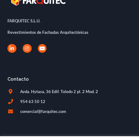
FARQUITEC S.L.U.
Revestimientos de Fachadas Arquitectónicas
L
I
Y
i
n
o
n
s
u
k
t
t
e
a
u
d
g
b
i
r
e
Contacto
n
a
-
m
i
Avda. Hytasa, 36 Edif. Toledo 2 pl. 2 Mod. 2
n
954 63 50 12
comercial@farquitec.com