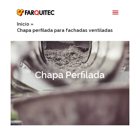
Ir
Menú
al
contenido
Princip
Inicio
Chapa perfilada para fachadas ventiladas
Chapa Perfilada