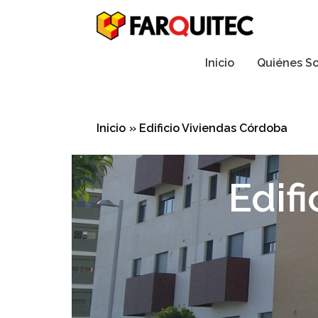
Ir
al
contenido
Inicio
Quiénes S
Inicio
Edificio Viviendas Córdoba
Edif