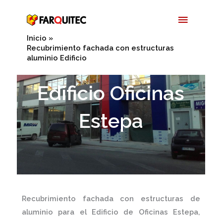
Ir
Menú
al
contenido
Princip
Inicio
Recubrimiento fachada con estructuras
aluminio Edificio
Edificio Oficinas
Estepa
Recubrimiento fachada con estructuras de
aluminio
para el
Edificio de Oficinas Estepa,