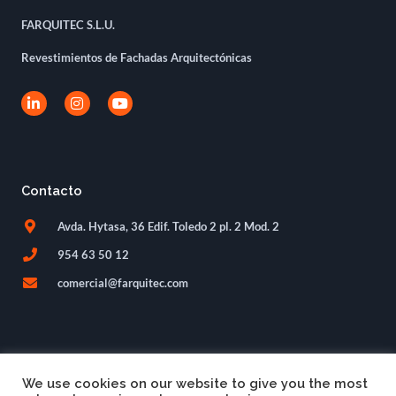
FARQUITEC S.L.U.
Revestimientos de Fachadas Arquitectónicas
L
I
Y
i
n
o
n
s
u
k
t
t
e
a
u
d
g
b
i
r
e
Contacto
n
a
-
m
i
Avda. Hytasa, 36 Edif. Toledo 2 pl. 2 Mod. 2
n
954 63 50 12
comercial@farquitec.com
We use cookies on our website to give you the most