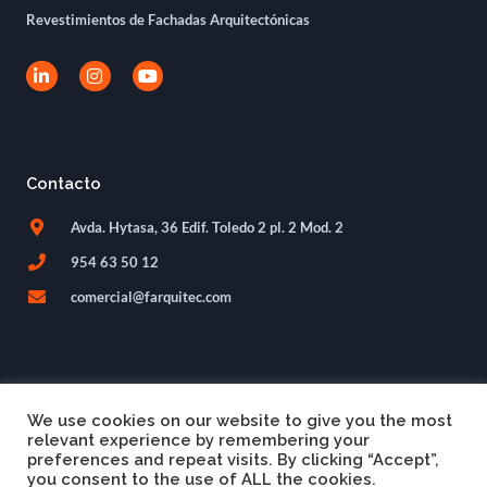
Revestimientos de Fachadas Arquitectónicas
L
I
Y
i
n
o
n
s
u
k
t
t
e
a
u
d
g
b
i
r
e
Contacto
n
a
-
m
i
Avda. Hytasa, 36 Edif. Toledo 2 pl. 2 Mod. 2
n
954 63 50 12
comercial@farquitec.com
We use cookies on our website to give you the most
relevant experience by remembering your
preferences and repeat visits. By clicking “Accept”,
you consent to the use of ALL the cookies.