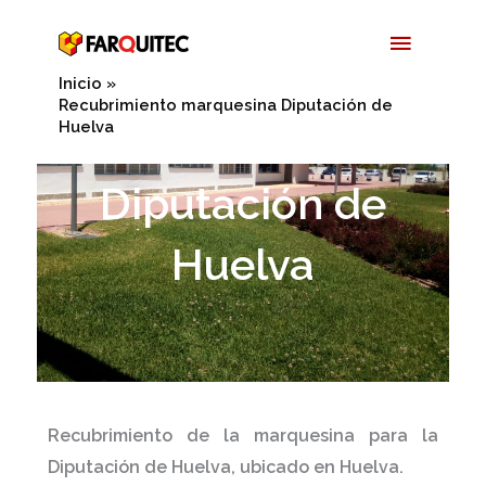
Ir
Menú
al
contenido
Princip
Inicio
Recubrimiento marquesina Diputación de
Huelva
Diputación de
Huelva
Recubrimiento de la marquesina
para
la
Diputación de Huelva,
ubicado en
Huelva.