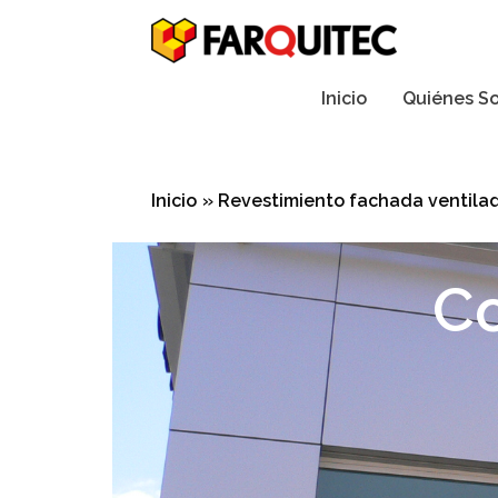
Ir
al
contenido
Inicio
Quiénes S
Inicio
Revestimiento fachada ventila
Co