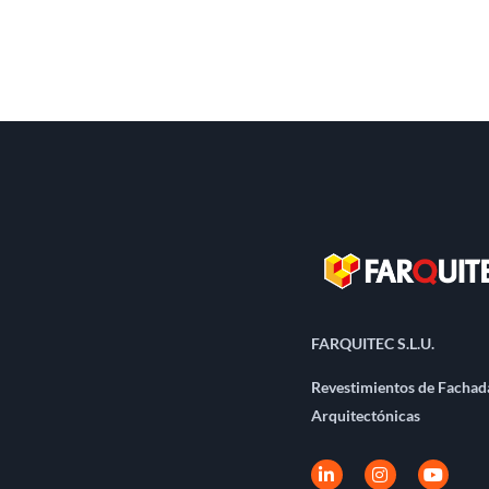
FARQUITEC S.L.U.
Revestimientos de Fachad
Arquitectónicas
L
I
Y
i
n
o