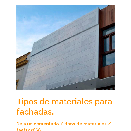
Tipos
de
materiales
para
fachadas.
Tipos de materiales para
fachadas.
Deja un comentario
/
tipos de materiales
/
f95f1c2666