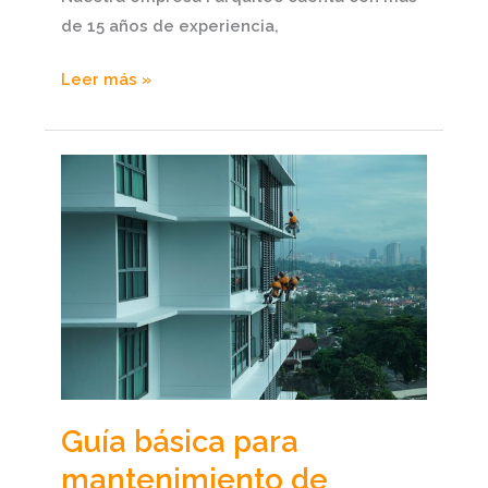
de 15 años de experiencia,
Leer más »
Guía
básica
para
mantenimiento
de
fachada
Guía básica para
mantenimiento de