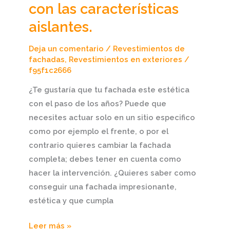
con las características
impresionante,
estética
aislantes.
y
Deja un comentario
/
Revestimientos de
que
fachadas
,
Revestimientos en exteriores
/
cumpla
f95f1c2666
con
¿Te gustaría que tu fachada este estética
las
con el paso de los años? Puede que
características
necesites actuar solo en un sitio especifico
aislantes.
como por ejemplo el frente, o por el
contrario quieres cambiar la fachada
completa; debes tener en cuenta como
hacer la intervención. ¿Quieres saber como
conseguir una fachada impresionante,
estética y que cumpla
Leer más »