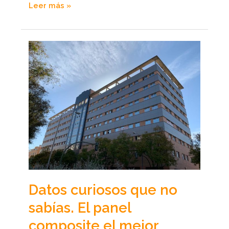
Leer más »
Datos
curiosos
que
no
sabías.
El
panel
composite
el
mejor
material
Datos curiosos que no
sabías. El panel
composite el mejor