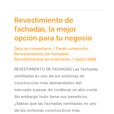
Revestimiento de
Revestimiento
de
fachadas, la mejor
fachadas,
opción para tu negocio
la
mejor
Deja un comentario
/
Panel composite
,
opción
Revestimientos de fachadas
,
Revestimientos en exteriores
/
f95f1c2666
para
tu
REVESTIMIENTO DE FACHADAS Las fachadas
negocio
ventiladas es uno de los sistemas de
construcción más demandados del
mercado a pesar de conllevar un alto coste.
Sin embargo todo tiene sus beneficios.
¿Sabías que las fachadas ventiladas es uno
de los sistemas constructivos más