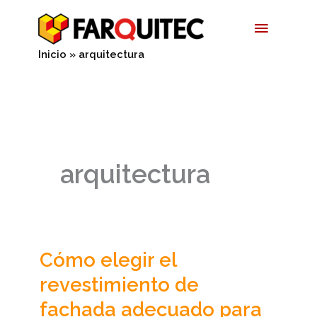
Ir
Menú
al
contenido
Princip
Inicio
arquitectura
arquitectura
Cómo elegir el
Cómo
elegir
revestimiento de
el
fachada adecuado para
revestimiento