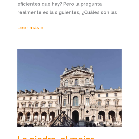
eficientes que hay? Pero la pregunta
realmente es la siguientes, ¿Cuáles son las
Leer más »
La
piedra,
el
mejor
material
para
revestir
tu
fachada