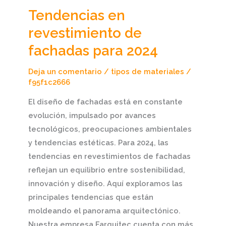
Tendencias en
Tendencias
en
revestimiento de
revestimiento
fachadas para 2024
de
fachadas
Deja un comentario
/
tipos de materiales
/
para
f95f1c2666
2024
El diseño de fachadas está en constante
evolución, impulsado por avances
tecnológicos, preocupaciones ambientales
y tendencias estéticas. Para 2024, las
tendencias en revestimientos de fachadas
reflejan un equilibrio entre sostenibilidad,
innovación y diseño. Aquí exploramos las
principales tendencias que están
moldeando el panorama arquitectónico.
Nuestra empresa Farquitec cuenta con más