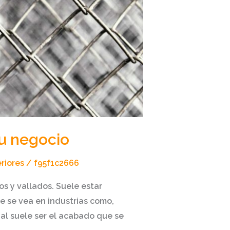
tu negocio
riores
/
f95f1c2666
s y vallados. Suele estar
 se vea en industrias como,
ial suele ser el acabado que se