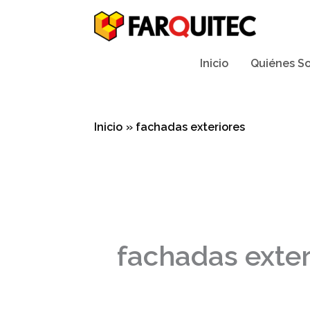
Ir
al
contenido
Inicio
Quiénes S
Inicio
fachadas exteriores
fachadas exter