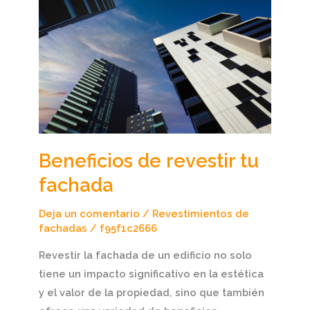
de
revestir
tu
fachada
Beneficios de revestir tu
fachada
Deja un comentario
/
Revestimientos de
fachadas
/
f95f1c2666
Revestir la fachada de un edificio no solo
tiene un impacto significativo en la estética
y el valor de la propiedad, sino que también