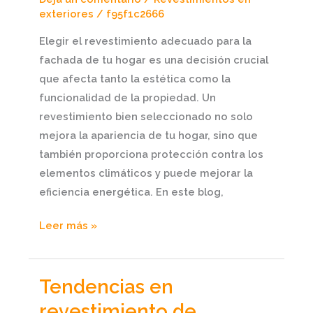
adecuado
exteriores
/
f95f1c2666
para
Elegir el revestimiento adecuado para la
tu
fachada de tu hogar es una decisión crucial
hogar
que afecta tanto la estética como la
funcionalidad de la propiedad. Un
revestimiento bien seleccionado no solo
mejora la apariencia de tu hogar, sino que
también proporciona protección contra los
elementos climáticos y puede mejorar la
eficiencia energética. En este blog,
Leer más »
Tendencias en
Tendencias
en
revestimiento de