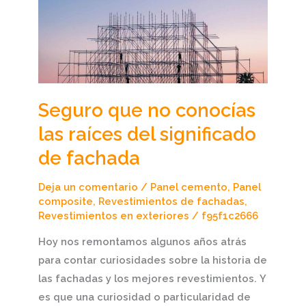
raíces
del
significado
de
fachada
Seguro que no conocías
las raíces del significado
de fachada
Deja un comentario
/
Panel cemento
,
Panel
composite
,
Revestimientos de fachadas
,
Revestimientos en exteriores
/
f95f1c2666
Hoy nos remontamos algunos años atrás
para contar curiosidades sobre la historia de
las fachadas y los mejores revestimientos. Y
es que una curiosidad o particularidad de