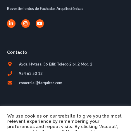
Revestimientos de Fachadas Arquitectónicas
L
I
Y
i
n
o
n
s
u
k
t
t
e
a
u
d
g
b
i
r
e
Contacto
n
a
-
m
i
Avda. Hytasa, 36 Edif. Toledo 2 pl. 2 Mod. 2
n
954 63 50 12
comercial@farquitec.com
We use cookies on our website to give you the most
relevant experience by remembering your
preferences and repeat visits. By clicking “Accept”,