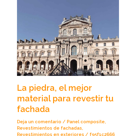
La
piedra,
el
mejor
material
para
revestir
tu
fachada
La piedra, el mejor
material para revestir tu
fachada
Deja un comentario
/
Panel composite
,
Revestimientos de fachadas
,
Revestimientos en exteriores
/
f95f1c2666