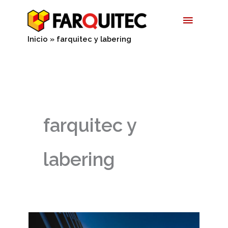
Ir
Menú
al
contenido
Princip
Inicio
farquitec y labering
farquitec y
labering
Beneficios