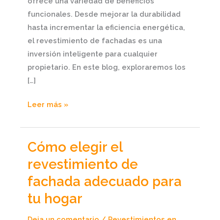
ofrece una variedad de beneficios
funcionales. Desde mejorar la durabilidad
hasta incrementar la eficiencia energética,
el revestimiento de fachadas es una
inversión inteligente para cualquier
propietario. En este blog, exploraremos los
[…]
Leer más »
Cómo elegir el
Cómo
elegir
revestimiento de
el
fachada adecuado para
revestimiento
tu hogar
de
fachada
Deja un comentario
/
Revestimientos en