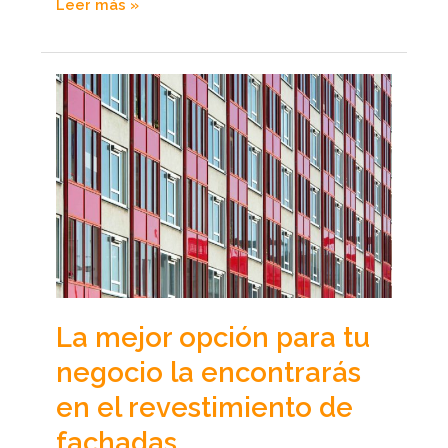
Leer más »
La
mejor
opción
para
tu
negocio
la
encontrarás
en
La mejor opción para tu
el
revestimiento
negocio la encontrarás
de
en el revestimiento de
fachadas
fachadas