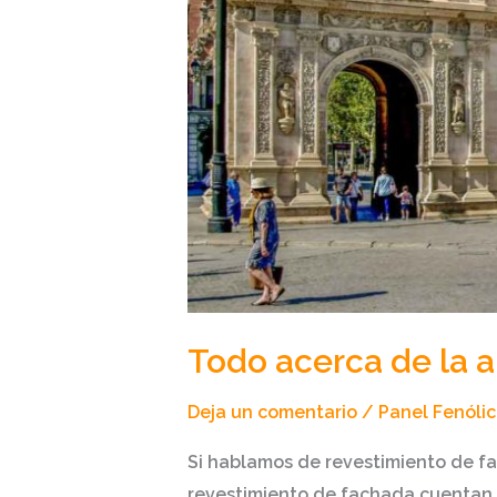
Todo acerca de la a
Deja un comentario
/
Panel Fenóli
Si hablamos de revestimiento de fa
revestimiento de fachada cuentan c