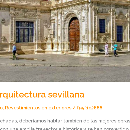
rquitectura sevillana
co
,
Revestimientos en exteriores
/
f95f1c2666
chadas, deberíamos hablar también de las mejores obras 
on una amplia trayectoria histórica y se han convertido