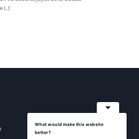
e […]
What would make this website
2
better?