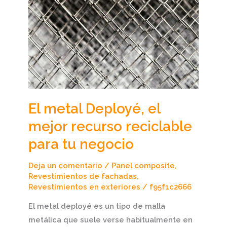
metal
Deployé,
el
mejor
recurso
reciclable
para
tu
El metal Deployé, el
negocio
mejor recurso reciclable
para tu negocio
Deja un comentario
/
Panel composite
,
Revestimientos de fachadas
,
Revestimientos en exteriores
/
f95f1c2666
El metal deployé es un tipo de malla
metálica que suele verse habitualmente en