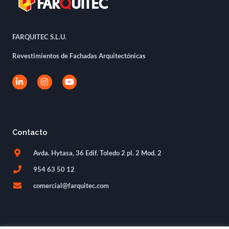
FARQUITEC S.L.U.
Revestimientos de Fachadas Arquitectónicas
L
I
Y
i
n
o
n
s
u
k
t
t
e
a
u
d
g
b
i
r
e
Contacto
n
a
-
m
i
Avda. Hytasa, 36 Edif. Toledo 2 pl. 2 Mod. 2
n
954 63 50 12
comercial@farquitec.com