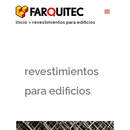
Ir
Menú
al
contenido
Princip
Inicio
revestimientos para edificios
revestimientos
para edificios
El