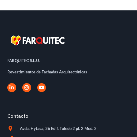
FARQUITEC S.L.U.
Revestimientos de Fachadas Arquitectónicas
L
I
Y
i
n
o
n
s
u
k
t
t
e
a
u
d
g
b
i
r
e
Contacto
n
a
-
m
Avda. Hytasa, 36 Edif. Toledo 2 pl. 2 Mod. 2
i
n